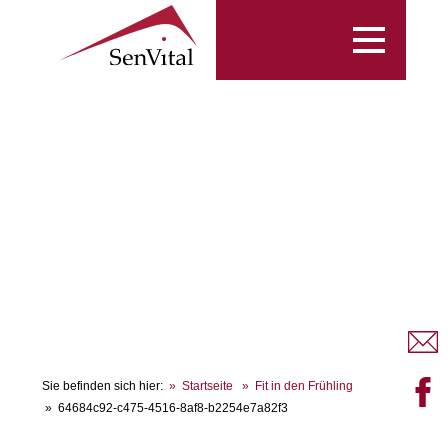
Toggle
navigation
Sie befinden sich hier:
Startseite
Fit in den Frühling
64684c92-c475-4516-8af8-b2254e7a82f3